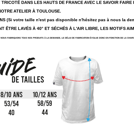
ST TRICOTÉ DANS LES HAUTS DE FRANCE AVEC LE SAVOIR FAIRE
NOTRE ATELIER À TOULOUSE.
 (Si votre taille n'est pas disponible n'hésitez pas à nous la de
T ÊTRE LAVÉS À 40° ET SÉCHÉS À L'AIR LIBRE, LES MOTIFS AI
NOUS FABRIQUONS TOUS NOS PRODUITS À LA DEMANDE, LE DÉLAI DE FABRICATION ÉVOLUE DONC EN FONCTION DE LA CHARG