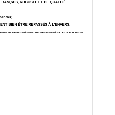
 FRANÇAIS, ROBUSTE ET DE QUALITÉ.
mander).
MENT BIEN ÊTRE REPASSÉS À L'ENVERS.
E DE NOTRE ATELIER. LE DÉLAI DE CONFECTION EST INDIQUÉ SUR CHAQUE FICHE PRODUIT