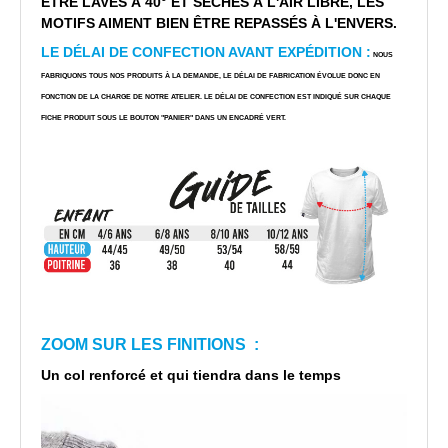
ÊTRE LAVÉS À 40° ET SÉCHÉS À L'AIR LIBRE, LES
MOTIFS AIMENT BIEN ÊTRE REPASSÉS À L'ENVERS.
LE DÉLAI DE CONFECTION AVANT EXPÉDITION :
NOUS
FABRIQUONS TOUS NOS PRODUITS À LA DEMANDE, LE DÉLAI DE FABRICATION ÉVOLUE DONC EN
FONCTION DE LA CHARGE DE NOTRE ATELIER. LE DÉLAI DE CONFECTION EST INDIQUÉ SUR CHAQUE
FICHE PRODUIT SOUS LE BOUTON "PANIER" DANS UN ENCADRÉ VERT.
ZOOM SUR LES FINITIONS :
Un col renforcé et qui tiendra dans le temps