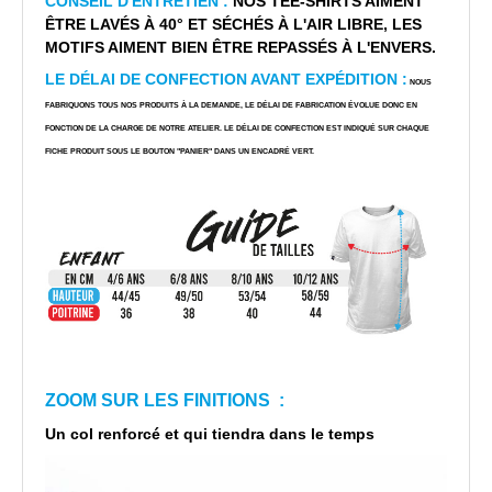
CONSEIL D'ENTRETIEN :
NOS TEE-SHIRTS AIMENT
ÊTRE LAVÉS À 40° ET SÉCHÉS À L'AIR LIBRE, LES
MOTIFS AIMENT BIEN ÊTRE REPASSÉS À L'ENVERS.
LE DÉLAI DE CONFECTION AVANT EXPÉDITION :
NOUS
FABRIQUONS TOUS NOS PRODUITS À LA DEMANDE, LE DÉLAI DE FABRICATION ÉVOLUE DONC EN
FONCTION DE LA CHARGE DE NOTRE ATELIER. LE DÉLAI DE CONFECTION EST INDIQUÉ SUR CHAQUE
FICHE PRODUIT SOUS LE BOUTON "PANIER" DANS UN ENCADRÉ VERT.
ZOOM SUR LES FINITIONS :
Un col renforcé et qui tiendra dans le temps