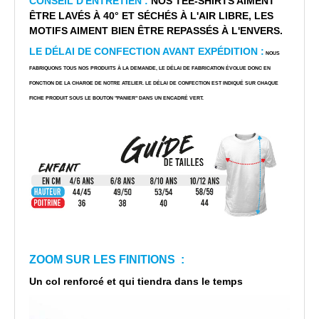
CONSEIL D'ENTRETIEN :
NOS TEE-SHIRTS AIMENT
ÊTRE LAVÉS À 40° ET SÉCHÉS À L'AIR LIBRE, LES
MOTIFS AIMENT BIEN ÊTRE REPASSÉS À L'ENVERS.
LE DÉLAI DE CONFECTION AVANT EXPÉDITION :
NOUS
FABRIQUONS TOUS NOS PRODUITS À LA DEMANDE, LE DÉLAI DE FABRICATION ÉVOLUE DONC EN
FONCTION DE LA CHARGE DE NOTRE ATELIER. LE DÉLAI DE CONFECTION EST INDIQUÉ SUR CHAQUE
FICHE PRODUIT SOUS LE BOUTON "PANIER" DANS UN ENCADRÉ VERT.
ZOOM SUR LES FINITIONS :
Un col renforcé et qui tiendra dans le temps