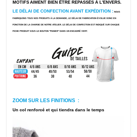
MOTIFS AIMENT BIEN ÊTRE REPASSÉS À L'ENVERS.
LE DÉLAI DE CONFECTION AVANT EXPÉDITION :
NOUS
FABRIQUONS TOUS NOS PRODUITS À LA DEMANDE, LE DÉLAI DE FABRICATION ÉVOLUE DONC EN
FONCTION DE LA CHARGE DE NOTRE ATELIER. LE DÉLAI DE CONFECTION EST INDIQUÉ SUR CHAQUE
FICHE PRODUIT SOUS LE BOUTON "PANIER" DANS UN ENCADRÉ VERT.
ZOOM SUR LES FINITIONS :
Un col renforcé et qui tiendra dans le temps