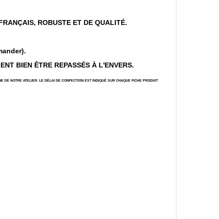
 FRANÇAIS, ROBUSTE ET DE QUALITÉ.
mander).
MENT BIEN ÊTRE REPASSÉS À L'ENVERS.
E DE NOTRE ATELIER. LE DÉLAI DE CONFECTION EST INDIQUÉ SUR CHAQUE FICHE PRODUIT