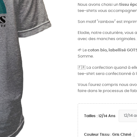
Nous avons choisi un
tissu ép
tee-shirts vous accompagnent
Son motif "rainbow" est imprim
Elodie, notre couturière, vou
avec des manches originales.
🌱
Le
coton bio, labellisé GOT
Somme.
🇫🇷
La confection quand à elle
tee-shirt sera confectionné à
Vous l'aurez compris nous avons
faire dans le processus de fab
Tailles : 12/14 Ans
Couleur Tissu : Gris Chiné