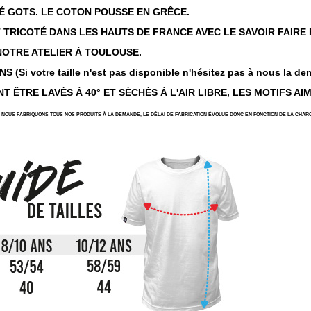
É GOTS. LE COTON POUSSE EN GRÊCE.
ST TRICOTÉ DANS LES HAUTS DE FRANCE AVEC LE SAVOIR FAIRE
NOTRE ATELIER À TOULOUSE.
 (Si votre taille n'est pas disponible n'hésitez pas à nous la de
T ÊTRE LAVÉS À 40° ET SÉCHÉS À L'AIR LIBRE, LES MOTIFS AI
NOUS FABRIQUONS TOUS NOS PRODUITS À LA DEMANDE, LE DÉLAI DE FABRICATION ÉVOLUE DONC EN FONCTION DE LA CHARG