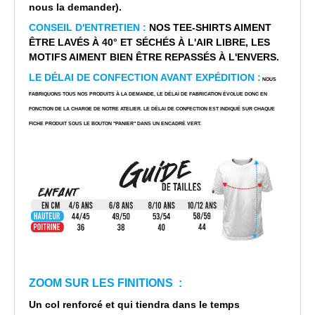
nous la demander).
CONSEIL D'ENTRETIEN :
NOS TEE-SHIRTS AIMENT
ÊTRE LAVÉS À 40° ET SÉCHÉS À L'AIR LIBRE, LES
MOTIFS AIMENT BIEN ÊTRE REPASSÉS À L'ENVERS.
LE DÉLAI DE CONFECTION AVANT EXPÉDITION :
NOUS
FABRIQUONS TOUS NOS PRODUITS À LA DEMANDE, LE DÉLAI DE FABRICATION ÉVOLUE DONC EN
FONCTION DE LA CHARGE DE NOTRE ATELIER. LE DÉLAI DE CONFECTION EST INDIQUÉ SUR CHAQUE
FICHE PRODUIT SOUS LE BOUTON "PANIER" DANS UN ENCADRÉ VERT.
ZOOM SUR LES FINITIONS :
Un col renforcé et qui tiendra dans le temps