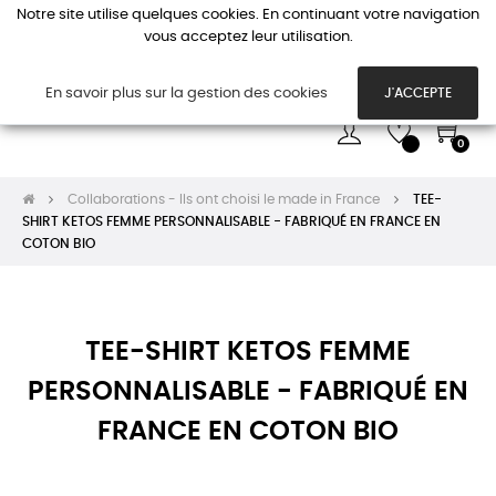
Notre site utilise quelques cookies. En continuant votre navigation
vous acceptez leur utilisation.
Basc
☰
la
navi
En savoir plus sur la gestion des cookies
J'ACCEPTE
0
Collaborations - Ils ont choisi le made in France
TEE-
SHIRT KETOS FEMME PERSONNALISABLE - FABRIQUÉ EN FRANCE EN
COTON BIO
TEE-SHIRT KETOS FEMME
PERSONNALISABLE - FABRIQUÉ EN
FRANCE EN COTON BIO