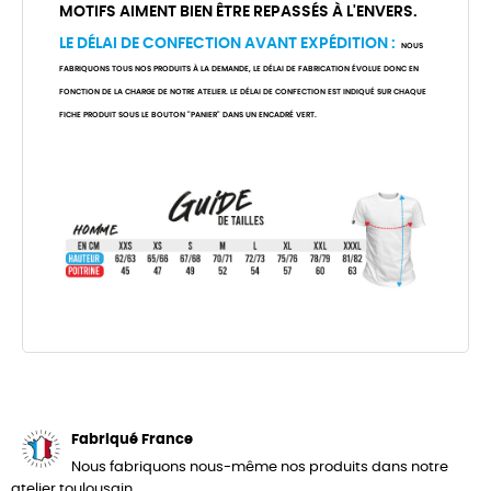
MOTIFS AIMENT BIEN ÊTRE REPASSÉS À L'ENVERS.
LE DÉLAI DE CONFECTION AVANT EXPÉDITION :
NOUS
FABRIQUONS TOUS NOS PRODUITS À LA DEMANDE, LE DÉLAI DE FABRICATION ÉVOLUE DONC EN
FONCTION DE LA CHARGE DE NOTRE ATELIER. LE DÉLAI DE CONFECTION EST INDIQUÉ SUR CHAQUE
FICHE PRODUIT SOUS LE BOUTON "PANIER" DANS UN ENCADRÉ VERT.
Fabriqué France
Nous fabriquons nous-même nos produits dans notre
atelier toulousain.