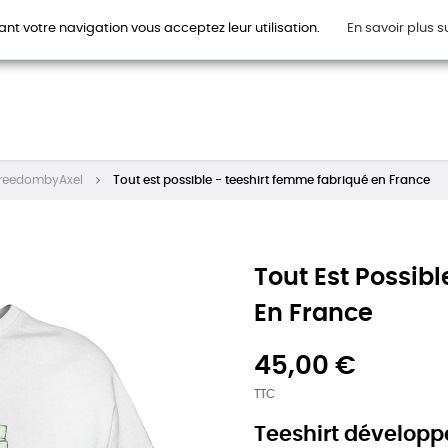
ant votre navigation vous acceptez leur utilisation.
En savoir plus s
HOMMES
FEMMES
ENFANTS
ACCESSOIRES
CAR
reedombyAxel
Tout est possible - teeshirt femme fabriqué en France
Tout Est Possib
En France
45,00 €
TTC
Teeshirt développ