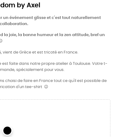
edom by Axel
r un événement glisse et c'est tout naturellement
 collaboration.
nd la joie, la bonne humeur et la zen attitude, bref un
😉
S
, vient de Grèce et est tricoté en France.
 est faite dans notre propre atelier à Toulouse. Votre t-
demande, spécialement pour vous.
 choisi de faire en France tout ce qu'il est possible de
rication d'un tee-shirt 😉