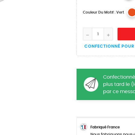
Couleur Du Motif : Vert
CONFECTIONNÉ POUR 
Confectionné
plus tard le 
par ce messa
Fabriqué France
Nous fabriquons nous-m