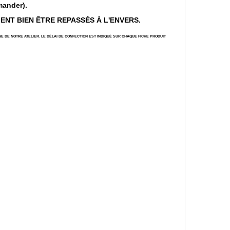
mander).
MENT BIEN ÊTRE REPASSÉS À L'ENVERS.
E DE NOTRE ATELIER. LE DÉLAI DE CONFECTION EST INDIQUÉ SUR CHAQUE FICHE PRODUIT