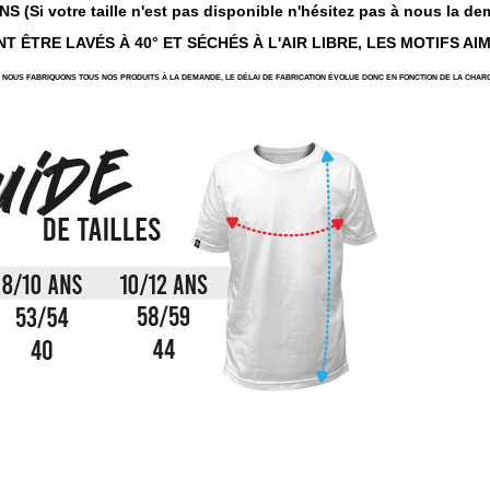
 (Si votre taille n'est pas disponible n'hésitez pas à nous la de
T ÊTRE LAVÉS À 40° ET SÉCHÉS À L'AIR LIBRE, LES MOTIFS AI
NOUS FABRIQUONS TOUS NOS PRODUITS À LA DEMANDE, LE DÉLAI DE FABRICATION ÉVOLUE DONC EN FONCTION DE LA CHARG