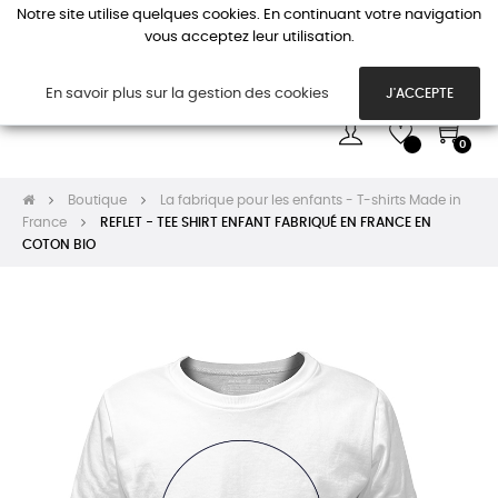
Notre site utilise quelques cookies. En continuant votre navigation
vous acceptez leur utilisation.
Basc
☰
la
navi
En savoir plus sur la gestion des cookies
J'ACCEPTE
0
Boutique
La fabrique pour les enfants - T-shirts Made in
France
REFLET - TEE SHIRT ENFANT FABRIQUÉ EN FRANCE EN
COTON BIO