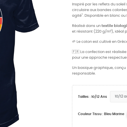
Inspiré par les reflets du solei
circulaire aux bandes colorée
agité". Disponible en blanc ou 
Réalisé dans un
textile biolo
et résistant (220 g/m²), idéal 
🌱 Le coton est cultivé en Grèce
🇫🇷 La confection est réalisé
pour une approche respectueu
Un basique graphique, conçu p
responsable.
Tailles : 10/12 Ans
Couleur Tissu : Bleu Marine