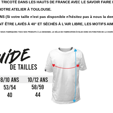
ST TRICOTÉ DANS LES HAUTS DE FRANCE AVEC LE SAVOIR FAIRE
NOTRE ATELIER À TOULOUSE.
 (Si votre taille n'est pas disponible n'hésitez pas à nous la de
T ÊTRE LAVÉS À 40° ET SÉCHÉS À L'AIR LIBRE, LES MOTIFS AI
NOUS FABRIQUONS TOUS NOS PRODUITS À LA DEMANDE, LE DÉLAI DE FABRICATION ÉVOLUE DONC EN FONCTION DE LA CHARG