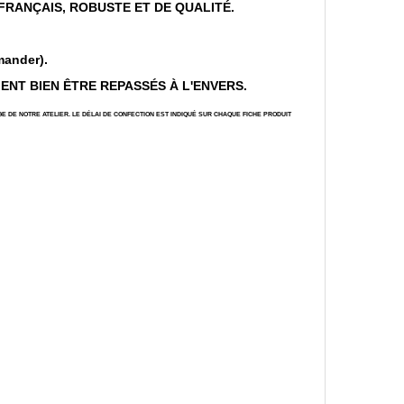
 FRANÇAIS, ROBUSTE ET DE QUALITÉ.
mander).
MENT BIEN ÊTRE REPASSÉS À L'ENVERS.
E DE NOTRE ATELIER. LE DÉLAI DE CONFECTION EST INDIQUÉ SUR CHAQUE FICHE PRODUIT