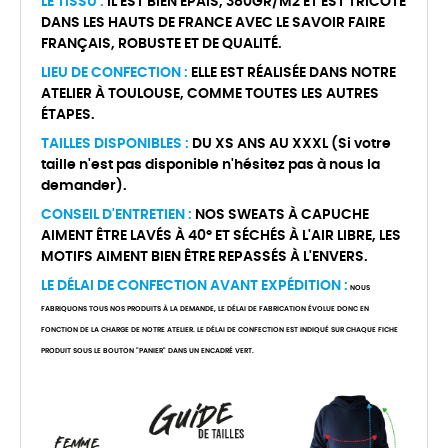
LE TISSU :
IL EST BIEN ÉPAIS, 380GR/M2 ET EST TRICOTÉ
DANS LES HAUTS DE FRANCE AVEC LE SAVOIR FAIRE
FRANÇAIS, ROBUSTE ET DE QUALITÉ.
LIEU DE CONFECTION :
ELLE EST RÉALISÉE DANS NOTRE
ATELIER À TOULOUSE, COMME TOUTES LES AUTRES
ÉTAPES.
TAILLES DISPONIBLES :
DU XS ANS AU XXXL (Si votre
taille n'est pas disponible n'hésitez pas à nous la
demander).
CONSEIL D'ENTRETIEN :
NOS SWEATS À CAPUCHE
AIMENT ÊTRE LAVÉS À 40° ET SÉCHÉS À L'AIR LIBRE, LES
MOTIFS AIMENT BIEN ÊTRE REPASSÉS À L'ENVERS.
LE DÉLAI DE CONFECTION AVANT EXPÉDITION :
NOUS
FABRIQUONS TOUS NOS PRODUITS À LA DEMANDE, LE DÉLAI DE FABRICATION ÉVOLUE DONC EN
FONCTION DE LA CHARGE DE NOTRE ATELIER. LE DÉLAI DE CONFECTION EST INDIQUÉ SUR CHAQUE FICHE
PRODUIT SOUS LE BOUTON "PANIER" DANS UN ENCADRÉ VERT.