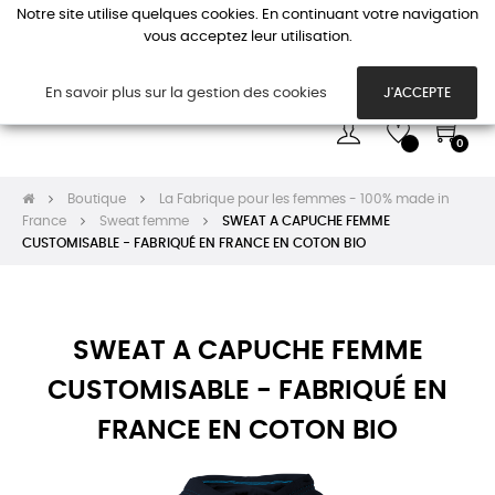
Notre site utilise quelques cookies. En continuant votre navigation
vous acceptez leur utilisation.
Basc
☰
la
navi
En savoir plus sur la gestion des cookies
J'ACCEPTE
0
Boutique
La Fabrique pour les femmes - 100% made in
France
Sweat femme
SWEAT A CAPUCHE FEMME
CUSTOMISABLE - FABRIQUÉ EN FRANCE EN COTON BIO
SWEAT A CAPUCHE FEMME
CUSTOMISABLE - FABRIQUÉ EN
FRANCE EN COTON BIO