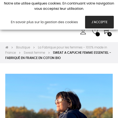
Notre site utilise quelques cookies. En continuant votre navigation
vous acceptez leur utilisation.
Basc
☰
la
navi
En savoir plus sur la gestion des cookies
J'ACCEPTE
0
Boutique
La Fabrique pour les femmes - 100% made in
France
Sweat femme
SWEAT A CAPUCHE FEMME ESSENTIEL -
FABRIQUÉ EN FRANCE EN COTON BIO