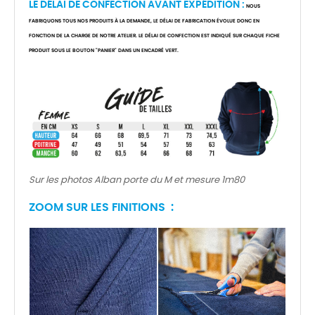
LE DÉLAI DE CONFECTION AVANT EXPÉDITION :
NOUS
FABRIQUONS TOUS NOS PRODUITS À LA DEMANDE, LE DÉLAI DE FABRICATION ÉVOLUE DONC EN
FONCTION DE LA CHARGE DE NOTRE ATELIER. LE DÉLAI DE CONFECTION EST INDIQUÉ SUR CHAQUE FICHE
PRODUIT SOUS LE BOUTON "PANIER" DANS UN ENCADRÉ VERT.
Sur les photos Alban porte du M et mesure 1m80
ZOOM SUR LES FINITIONS :