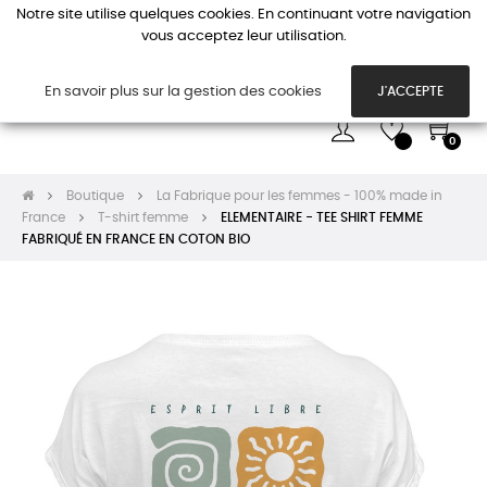
Notre site utilise quelques cookies. En continuant votre navigation
vous acceptez leur utilisation.
Basc
☰
la
navi
En savoir plus sur la gestion des cookies
J'ACCEPTE
0
Boutique
La Fabrique pour les femmes - 100% made in
France
T-shirt femme
ELEMENTAIRE - TEE SHIRT FEMME
FABRIQUÉ EN FRANCE EN COTON BIO