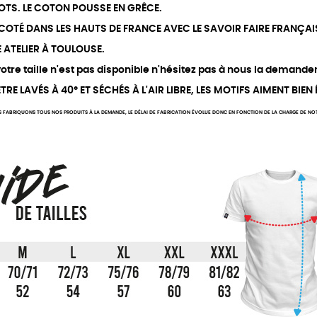
OTS. LE COTON POUSSE EN GRÊCE.
RICOTÉ DANS LES HAUTS DE FRANCE AVEC LE SAVOIR FAIRE FRANÇAI
E ATELIER À TOULOUSE.
tre taille n'est pas disponible n'hésitez pas à nous la demander
RE LAVÉS À 40° ET SÉCHÉS À L'AIR LIBRE, LES MOTIFS AIMENT BIEN
 FABRIQUONS TOUS NOS PRODUITS À LA DEMANDE, LE DÉLAI DE FABRICATION ÉVOLUE DONC EN FONCTION DE LA CHARGE DE NOTRE