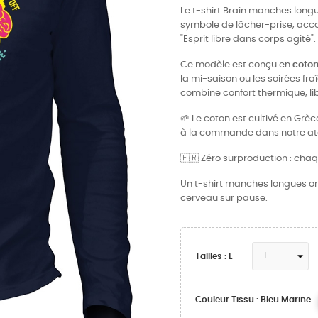
Le t-shirt Brain manches longue
symbole de lâcher-prise, acco
"Esprit libre dans corps agité"
Ce modèle est conçu en
coton
la mi-saison ou les soirées fr
combine confort thermique, li
🌱 Le coton est cultivé en Grè
à la commande dans notre atel
🇫🇷 Zéro surproduction : chaq
Un t-shirt manches longues ori
cerveau sur pause.
Tailles : L
Couleur Tissu : Bleu Marine