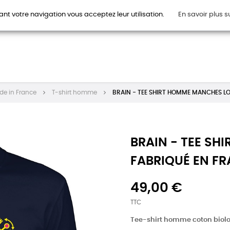
ant votre navigation vous acceptez leur utilisation.
En savoir plus s
HOMMES
FEMMES
ENFANTS
ACCESSOIRES
CAR
de in France
T-shirt homme
BRAIN - TEE SHIRT HOMME MANCHES L
BRAIN - TEE S
FABRIQUÉ EN F
49,00 €
TTC
Tee-shirt homme coton biol