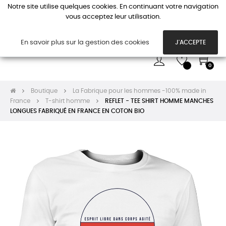
Notre site utilise quelques cookies. En continuant votre navigation
vous acceptez leur utilisation.
Basc
☰
la
navi
En savoir plus sur la gestion des cookies
J'ACCEPTE
0
Boutique
La Fabrique pour les hommes -100% made in
France
T-shirt homme
REFLET - TEE SHIRT HOMME MANCHES
LONGUES FABRIQUÉ EN FRANCE EN COTON BIO