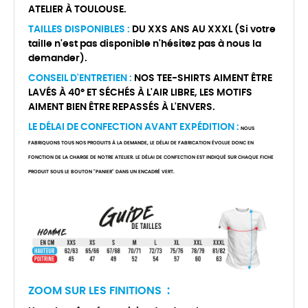
ATELIER À TOULOUSE.
TAILLES DISPONIBLES :
DU XXS ANS AU XXXL (Si votre
taille n'est pas disponible n'hésitez pas à nous la
demander).
CONSEIL D'ENTRETIEN :
NOS TEE-SHIRTS AIMENT ÊTRE
LAVÉS À 40° ET SÉCHÉS À L'AIR LIBRE, LES MOTIFS
AIMENT BIEN ÊTRE REPASSÉS À L'ENVERS.
LE DÉLAI DE CONFECTION AVANT EXPÉDITION :
NOUS
FABRIQUONS TOUS NOS PRODUITS À LA DEMANDE, LE DÉLAI DE FABRICATION ÉVOLUE DONC EN
FONCTION DE LA CHARGE DE NOTRE ATELIER. LE DÉLAI DE CONFECTION EST INDIQUÉ SUR CHAQUE FICHE
PRODUIT SOUS LE BOUTON "PANIER" DANS UN ENCADRÉ VERT.
ZOOM SUR LES FINITIONS :