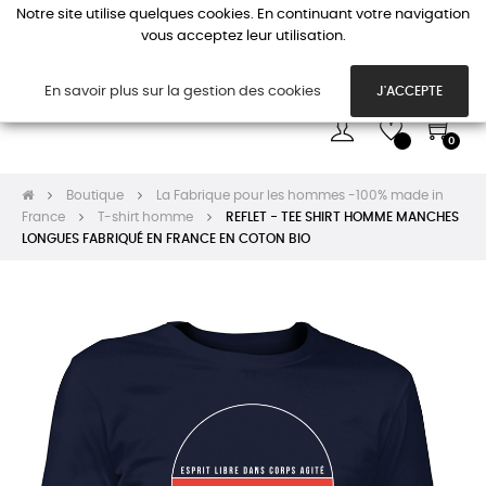
Notre site utilise quelques cookies. En continuant votre navigation
vous acceptez leur utilisation.
Basc
☰
la
navi
En savoir plus sur la gestion des cookies
J'ACCEPTE
0
Boutique
La Fabrique pour les hommes -100% made in
France
T-shirt homme
REFLET - TEE SHIRT HOMME MANCHES
LONGUES FABRIQUÉ EN FRANCE EN COTON BIO