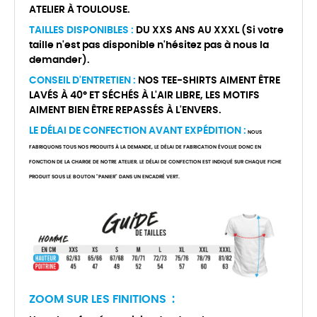
ATELIER À TOULOUSE.
TAILLES DISPONIBLES :
DU XXS ANS AU XXXL (Si votre
taille n'est pas disponible n'hésitez pas à nous la
demander).
CONSEIL D'ENTRETIEN :
NOS TEE-SHIRTS AIMENT ÊTRE
LAVÉS À 40° ET SÉCHÉS À L'AIR LIBRE, LES MOTIFS
AIMENT BIEN ÊTRE REPASSÉS À L'ENVERS.
LE DÉLAI DE CONFECTION AVANT EXPÉDITION :
NOUS
FABRIQUONS TOUS NOS PRODUITS À LA DEMANDE, LE DÉLAI DE FABRICATION ÉVOLUE DONC EN
FONCTION DE LA CHARGE DE NOTRE ATELIER. LE DÉLAI DE CONFECTION EST INDIQUÉ SUR CHAQUE FICHE
PRODUIT SOUS LE BOUTON "PANIER" DANS UN ENCADRÉ VERT.
ZOOM SUR LES FINITIONS :