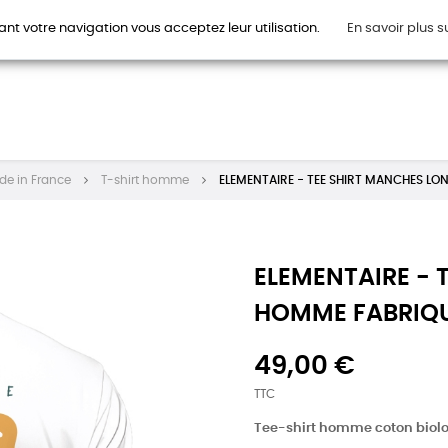
ant votre navigation vous acceptez leur utilisation.
En savoir plus s
HOMMES
FEMMES
ENFANTS
ACCESSOIRES
CAR
de in France
T-shirt homme
ELEMENTAIRE - TEE SHIRT MANCHES L
ELEMENTAIRE - 
HOMME FABRIQU
49,00 €
TTC
Tee-shirt homme coton biol