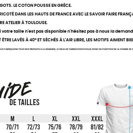
 GOTS. LE COTON POUSSE EN GRÊCE.
 TRICOTÉ DANS LES HAUTS DE FRANCE AVEC LE SAVOIR FAIRE FRANÇA
RE ATELIER À TOULOUSE.
votre taille n'est pas disponible n'hésitez pas à nous la demand
TRE LAVÉS À 40° ET SÉCHÉS À L'AIR LIBRE, LES MOTIFS AIMENT BIE
US FABRIQUONS TOUS NOS PRODUITS À LA DEMANDE, LE DÉLAI DE FABRICATION ÉVOLUE DONC EN FONCTION DE LA CHARGE DE NO