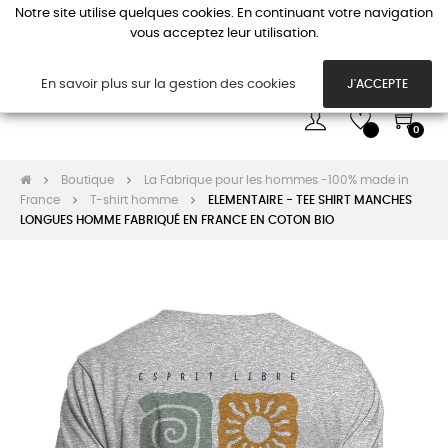
Notre site utilise quelques cookies. En continuant votre navigation
vous acceptez leur utilisation.
Basc
☰
la
navi
En savoir plus sur la gestion des cookies
J'ACCEPTE
0
Boutique
La Fabrique pour les hommes -100% made in
France
T-shirt homme
ELEMENTAIRE - TEE SHIRT MANCHES
LONGUES HOMME FABRIQUÉ EN FRANCE EN COTON BIO