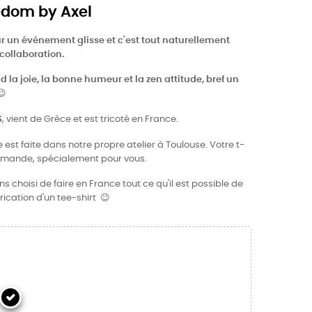
edom by Axel
r un événement glisse et c'est tout naturellement
 collaboration.
nd la joie, la bonne humeur et la zen attitude, bref un
😉
S
, vient de Grèce et est tricoté en France.
 est faite dans notre propre atelier à Toulouse. Votre t-
demande, spécialement pour vous.
 choisi de faire en France tout ce qu'il est possible de
rication d'un tee-shirt 😉