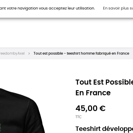
ant votre navigation vous acceptez leur utilisation.
En savoir plus s
HOMMES
FEMMES
ENFANTS
ACCESSOIRES
CAR
reedombyAxel
Tout est possible - teeshirt homme fabriqué en France
Tout Est Possib
En France
45,00 €
TTC
Teeshirt développ