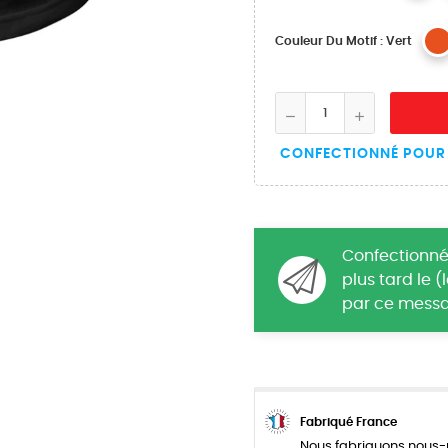
Couleur Du Motif : Vert
CONFECTIONNÉ POUR 
Confectionné
plus tard le 
par ce messa
Fabriqué France
Nous fabriquons nous-m