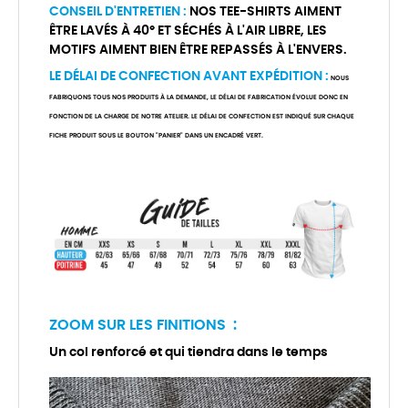
CONSEIL D'ENTRETIEN :
NOS TEE-SHIRTS AIMENT
ÊTRE LAVÉS À 40° ET SÉCHÉS À L'AIR LIBRE, LES
MOTIFS AIMENT BIEN ÊTRE REPASSÉS À L'ENVERS.
LE DÉLAI DE CONFECTION AVANT EXPÉDITION :
NOUS
FABRIQUONS TOUS NOS PRODUITS À LA DEMANDE, LE DÉLAI DE FABRICATION ÉVOLUE DONC EN
FONCTION DE LA CHARGE DE NOTRE ATELIER. LE DÉLAI DE CONFECTION EST INDIQUÉ SUR CHAQUE
FICHE PRODUIT SOUS LE BOUTON "PANIER" DANS UN ENCADRÉ VERT.
ZOOM SUR LES FINITIONS :
Un col renforcé et qui tiendra dans le temps