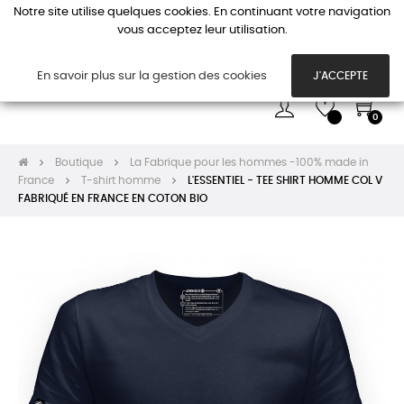
Notre site utilise quelques cookies. En continuant votre navigation
vous acceptez leur utilisation.
Basc
☰
la
navi
En savoir plus sur la gestion des cookies
J'ACCEPTE
0
Boutique
La Fabrique pour les hommes -100% made in
France
T-shirt homme
L'ESSENTIEL - TEE SHIRT HOMME COL V
FABRIQUÉ EN FRANCE EN COTON BIO