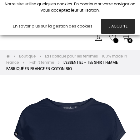
Notre site utilise quelques cookies. En continuant votre navigation
vous acceptez leur utilisation.
Basc
☰
la
navi
En savoir plus sur la gestion des cookies
J'ACCEPTE
0
Boutique
La Fabrique pour les femmes - 100% made in
France
T-shirt femme
L'ESSENTIEL - TEE SHIRT FEMME
FABRIQUÉ EN FRANCE EN COTON BIO