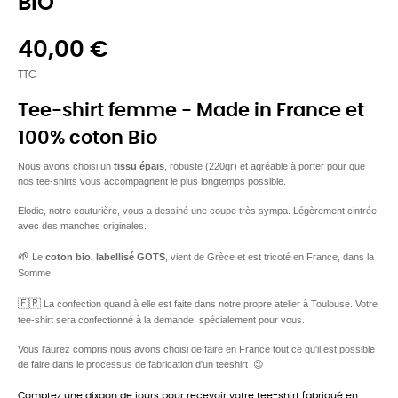
BIO
40,00 €
TTC
Tee-shirt femme - Made in France et
100% coton Bio
Nous avons choisi un
tissu épais
, robuste (220gr) et agréable à porter pour que
nos tee-shirts vous accompagnent le plus longtemps possible.
Elodie, notre couturière, vous a dessiné une coupe très sympa. Légèrement cintrée
avec des manches originales.
🌱
Le
coton bio, labellisé GOTS
, vient de Grèce et est tricoté en France, dans la
Somme.
🇫🇷
La confection quand à elle est faite dans notre propre atelier à Toulouse. Votre
tee-shirt sera confectionné à la demande, spécialement pour vous.
Vous l'aurez compris nous avons choisi de faire en France tout ce qu'il est possible
de faire dans le processus de fabrication d'un teeshirt 😉
Comptez une dixaon de jours pour recevoir votre tee-shirt fabriqué en