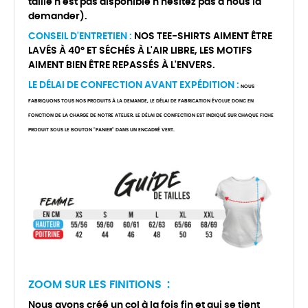
taille n'est pas disponible n'hésitez pas à nous la
demander).
CONSEIL D'ENTRETIEN :
NOS TEE-SHIRTS AIMENT ÊTRE
LAVÉS À 40° ET SÉCHÉS À L'AIR LIBRE, LES MOTIFS
AIMENT BIEN ÊTRE REPASSÉS À L'ENVERS.
LE DÉLAI DE CONFECTION AVANT EXPÉDITION :
NOUS
FABRIQUONS TOUS NOS PRODUITS À LA DEMANDE, LE DÉLAI DE FABRICATION ÉVOLUE DONC EN
FONCTION DE LA CHARGE DE NOTRE ATELIER. LE DÉLAI DE CONFECTION EST INDIQUÉ SUR CHAQUE FICHE
PRODUIT SOUS LE BOUTON "PANIER" DANS UN ENCADRÉ VERT.
ZOOM SUR LES FINITIONS :
Nous avons créé un col à la fois fin et qui se tient