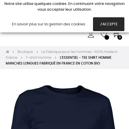
Notre site utilise quelques cookies. En continuant votre navigation
vous acceptez leur utilisation.
Basc
☰
la
navi
En savoir plus sur la gestion des cookies
J'ACCEPTE
0
Boutique
La Fabrique pour les hommes -100% made in
France
T-shirt homme
L'ESSENTIEL - TEE SHIRT HOMME
MANCHES LONGUES FABRIQUÉ EN FRANCE EN COTON BIO