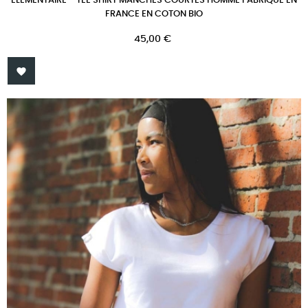
ELEMENTAIRE - TEE SHIRT MANCHES COURTES HOMME FABRIQUÉ EN
FRANCE EN COTON BIO
Prix
45,00 €
