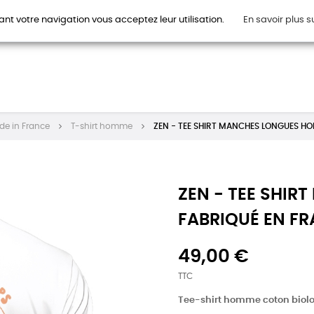
ant votre navigation vous acceptez leur utilisation.
En savoir plus s
HOMMES
FEMMES
ENFANTS
ACCESSOIRES
CAR
de in France
T-shirt homme
ZEN - TEE SHIRT MANCHES LONGUES H
ZEN - TEE SHI
FABRIQUÉ EN F
49,00 €
TTC
Tee-shirt homme coton biol