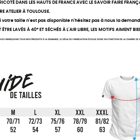
 TRICOTÉ DANS LES HAUTS DE FRANCE AVEC LE SAVOIR FAIRE FRANÇA
RE ATELIER À TOULOUSE.
votre taille n'est pas disponible n'hésitez pas à nous la demand
TRE LAVÉS À 40° ET SÉCHÉS À L'AIR LIBRE, LES MOTIFS AIMENT BIE
US FABRIQUONS TOUS NOS PRODUITS À LA DEMANDE, LE DÉLAI DE FABRICATION ÉVOLUE DONC EN FONCTION DE LA CHARGE DE NO