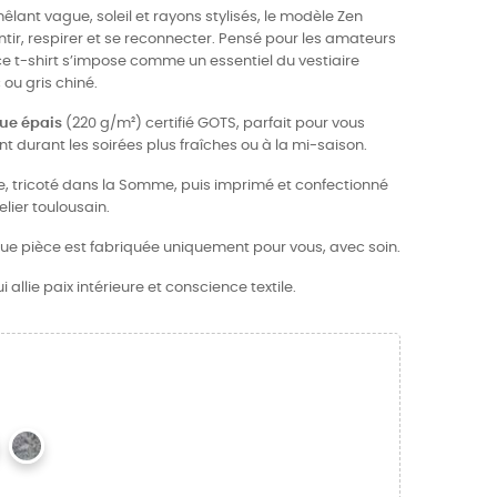
mêlant vague, soleil et rayons stylisés, le modèle Zen
tir, respirer et se reconnecter. Pensé pour les amateurs
 ce t-shirt s’impose comme un essentiel du vestiaire
 ou gris chiné.
que épais
(220 g/m²) certifié GOTS, parfait pour vous
urant les soirées plus fraîches ou à la mi-saison.
ce, tricoté dans la Somme, puis imprimé et confectionné
ier toulousain.
que pièce est fabriquée uniquement pour vous, avec soin.
allie paix intérieure et conscience textile.