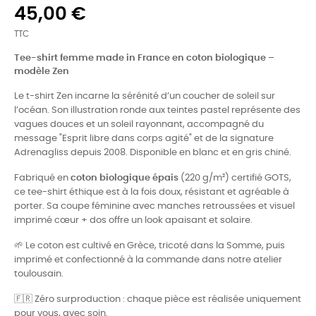
45,00 €
TTC
Tee-shirt femme made in France en coton biologique –
modèle Zen
Le t-shirt Zen incarne la sérénité d’un coucher de soleil sur
l’océan. Son illustration ronde aux teintes pastel représente des
vagues douces et un soleil rayonnant, accompagné du
message "Esprit libre dans corps agité" et de la signature
Adrenagliss depuis 2008. Disponible en blanc et en gris chiné.
Fabriqué en
coton biologique épais
(220 g/m²) certifié GOTS,
ce tee-shirt éthique est à la fois doux, résistant et agréable à
porter. Sa coupe féminine avec manches retroussées et visuel
imprimé cœur + dos offre un look apaisant et solaire.
🌱 Le coton est cultivé en Grèce, tricoté dans la Somme, puis
imprimé et confectionné à la commande dans notre atelier
toulousain.
🇫🇷 Zéro surproduction : chaque pièce est réalisée uniquement
pour vous, avec soin.