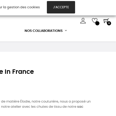
ur la gestion des cookies
J'ACCEPTE
TES CADEAUX
DÉCOUVREZ-NOUS !
0
NOS COLLABORATIONS
e In France
r de matière Élodie, notre couturière, nous a proposé un
 notre atelier avec les chutes de tissu de notre
sac