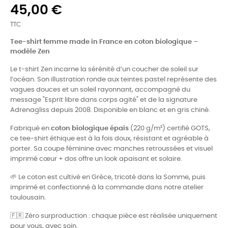
45,00 €
TTC
Tee-shirt femme made in France en coton biologique –
modèle Zen
Le t-shirt Zen incarne la sérénité d’un coucher de soleil sur
l’océan. Son illustration ronde aux teintes pastel représente des
vagues douces et un soleil rayonnant, accompagné du
message "Esprit libre dans corps agité" et de la signature
Adrenagliss depuis 2008. Disponible en blanc et en gris chiné.
Fabriqué en
coton biologique épais
(220 g/m²) certifié GOTS,
ce tee-shirt éthique est à la fois doux, résistant et agréable à
porter. Sa coupe féminine avec manches retroussées et visuel
imprimé cœur + dos offre un look apaisant et solaire.
🌱 Le coton est cultivé en Grèce, tricoté dans la Somme, puis
imprimé et confectionné à la commande dans notre atelier
toulousain.
🇫🇷 Zéro surproduction : chaque pièce est réalisée uniquement
pour vous, avec soin.