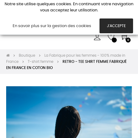
Notre site utilise quelques cookies. En continuant votre navigation
vous acceptez leur utilisation.
Basc
☰
la
navi
En savoir plus sur la gestion des cookies
J'ACCEPTE
0
Boutique
La Fabrique pour les femmes - 100% made in
France
T-shirt femme
RETRO - TEE SHIRT FEMME FABRIQUÉ
EN FRANCE EN COTON BIO