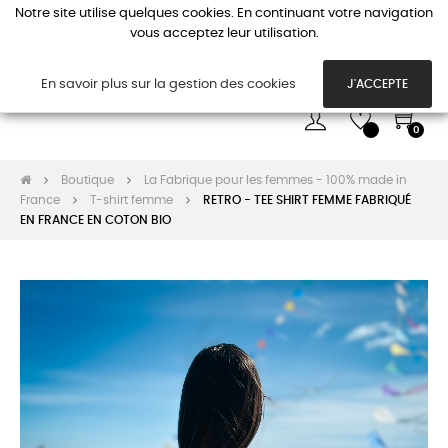
Notre site utilise quelques cookies. En continuant votre navigation
vous acceptez leur utilisation.
Basc
☰
la
navi
En savoir plus sur la gestion des cookies
J'ACCEPTE
0
Boutique
La Fabrique pour les femmes - 100% made in
France
T-shirt femme
RETRO - TEE SHIRT FEMME FABRIQUÉ
EN FRANCE EN COTON BIO