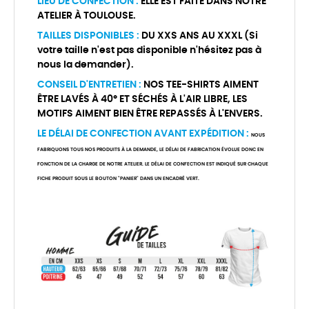
LIEU DE CONFECTION :
ELLE EST FAITE DANS NOTRE
ATELIER À TOULOUSE.
TAILLES DISPONIBLES :
DU XXS ANS AU XXXL (Si
votre taille n'est pas disponible n'hésitez pas à
nous la demander).
CONSEIL D'ENTRETIEN :
NOS TEE-SHIRTS AIMENT
ÊTRE LAVÉS À 40° ET SÉCHÉS À L'AIR LIBRE, LES
MOTIFS AIMENT BIEN ÊTRE REPASSÉS À L'ENVERS.
LE DÉLAI DE CONFECTION AVANT EXPÉDITION :
NOUS
FABRIQUONS TOUS NOS PRODUITS À LA DEMANDE, LE DÉLAI DE FABRICATION ÉVOLUE DONC EN
FONCTION DE LA CHARGE DE NOTRE ATELIER. LE DÉLAI DE CONFECTION EST INDIQUÉ SUR CHAQUE
FICHE PRODUIT SOUS LE BOUTON "PANIER" DANS UN ENCADRÉ VERT.