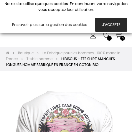
Notre site utilise quelques cookies. En continuant votre navigation
vous acceptez leur utilisation.
Basc
☰
la
navi
En savoir plus sur la gestion des cookies
J'ACCEPTE
0
Boutique
La Fabrique pour les hommes -100% made in
France
T-shirt homme
HIBISCUS - TEE SHIRT MANCHES
LONGUES HOMME FABRIQUÉ EN FRANCE EN COTON BIO