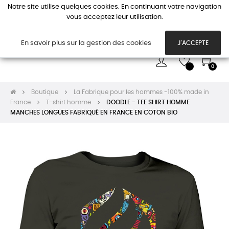
Notre site utilise quelques cookies. En continuant votre navigation
vous acceptez leur utilisation.
Basc
☰
la
navi
En savoir plus sur la gestion des cookies
J'ACCEPTE
0
Boutique
La Fabrique pour les hommes -100% made in
France
T-shirt homme
DOODLE - TEE SHIRT HOMME
MANCHES LONGUES FABRIQUÉ EN FRANCE EN COTON BIO