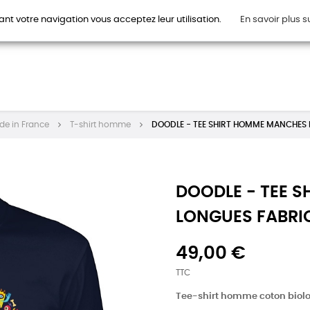
ant votre navigation vous acceptez leur utilisation.
En savoir plus s
HOMMES
FEMMES
ENFANTS
ACCESSOIRES
CAR
de in France
T-shirt homme
DOODLE - TEE SHIRT HOMME MANCHES 
DOODLE - TEE 
LONGUES FABRI
49,00 €
TTC
Tee-shirt homme coton biol