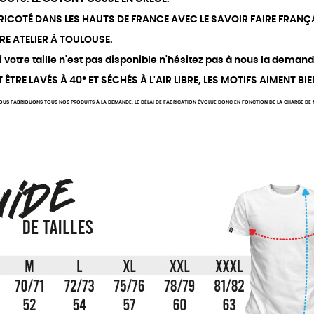
 TRICOTÉ DANS LES HAUTS DE FRANCE AVEC LE SAVOIR FAIRE FRANÇA
RE ATELIER À TOULOUSE.
votre taille n'est pas disponible n'hésitez pas à nous la demand
TRE LAVÉS À 40° ET SÉCHÉS À L'AIR LIBRE, LES MOTIFS AIMENT BIE
OUS FABRIQUONS TOUS NOS PRODUITS À LA DEMANDE, LE DÉLAI DE FABRICATION ÉVOLUE DONC EN FONCTION DE LA CHARGE DE NO