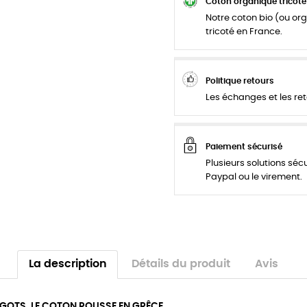
Coton organique tricoté
Notre coton bio (ou org
tricoté en France.
Politique retours
Les échanges et les ret
Paiement sécurisé
Plusieurs solutions séc
Paypal ou le virement.
La description
Détails du produit
Avis
 GOTS. LE COTON POUSSE EN GRÊCE.