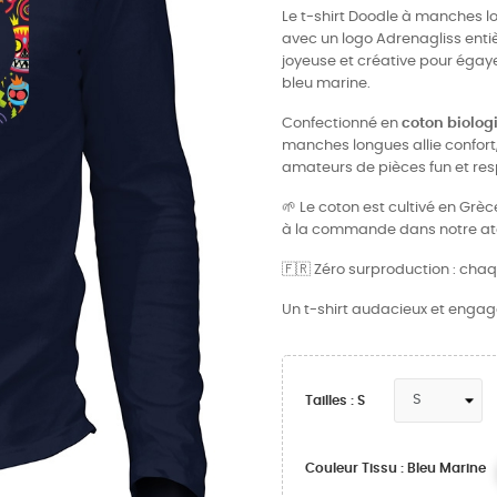
Le t-shirt Doodle à manches lo
avec un logo Adrenagliss enti
joyeuse et créative pour égayer
bleu marine.
Confectionné en
coton biolog
manches longues allie confort
amateurs de pièces fun et re
🌱 Le coton est cultivé en Grè
à la commande dans notre atel
🇫🇷 Zéro surproduction : chaq
Un t-shirt audacieux et engagé
Tailles : S
Couleur Tissu : Bleu Marine