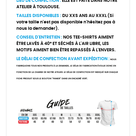
LIEU DE CONFECTION :
ELLE EST FAITE DANS NOTRE
ATELIER À TOULOUSE.
TAILLES DISPONIBLES :
DU XXS ANS AU XXXL (Si
votre taille n'est pas disponible n'hésitez pas à
nous la demander).
CONSEIL D'ENTRETIEN :
NOS TEE-SHIRTS AIMENT
ÊTRE LAVÉS À 40° ET SÉCHÉS À L'AIR LIBRE, LES
MOTIFS AIMENT BIEN ÊTRE REPASSÉS À L'ENVERS.
LE DÉLAI DE CONFECTION AVANT EXPÉDITION :
NOUS
FABRIQUONS TOUS NOS PRODUITS À LA DEMANDE, LE DÉLAI DE FABRICATION ÉVOLUE DONC EN
FONCTION DE LA CHARGE DE NOTRE ATELIER. LE DÉLAI DE CONFECTION EST INDIQUÉ SUR CHAQUE
FICHE PRODUIT SOUS LE BOUTON "PANIER" DANS UN ENCADRÉ VERT.