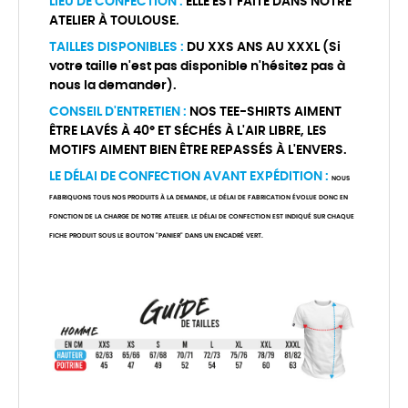
LIEU DE CONFECTION :
ELLE EST FAITE DANS NOTRE
ATELIER À TOULOUSE.
TAILLES DISPONIBLES :
DU XXS ANS AU XXXL (Si
votre taille n'est pas disponible n'hésitez pas à
nous la demander).
CONSEIL D'ENTRETIEN :
NOS TEE-SHIRTS AIMENT
ÊTRE LAVÉS À 40° ET SÉCHÉS À L'AIR LIBRE, LES
MOTIFS AIMENT BIEN ÊTRE REPASSÉS À L'ENVERS.
LE DÉLAI DE CONFECTION AVANT EXPÉDITION :
NOUS
FABRIQUONS TOUS NOS PRODUITS À LA DEMANDE, LE DÉLAI DE FABRICATION ÉVOLUE DONC EN
FONCTION DE LA CHARGE DE NOTRE ATELIER. LE DÉLAI DE CONFECTION EST INDIQUÉ SUR CHAQUE
FICHE PRODUIT SOUS LE BOUTON "PANIER" DANS UN ENCADRÉ VERT.