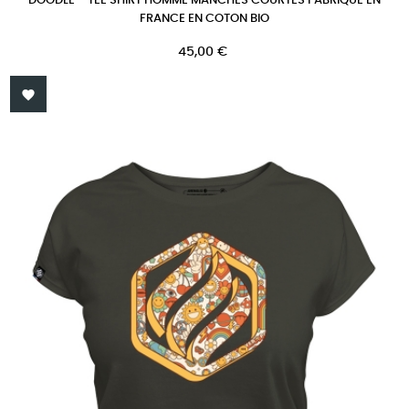
DOODLE - TEE SHIRT HOMME MANCHES COURTES FABRIQUÉ EN
FRANCE EN COTON BIO
Prix
45,00 €
