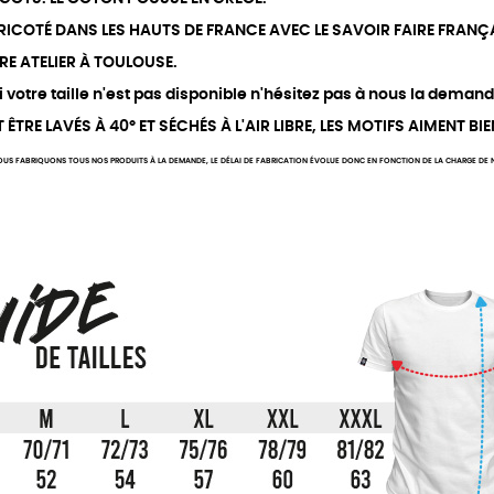
 TRICOTÉ DANS LES HAUTS DE FRANCE AVEC LE SAVOIR FAIRE FRANÇA
RE ATELIER À TOULOUSE.
votre taille n'est pas disponible n'hésitez pas à nous la demand
TRE LAVÉS À 40° ET SÉCHÉS À L'AIR LIBRE, LES MOTIFS AIMENT BIE
US FABRIQUONS TOUS NOS PRODUITS À LA DEMANDE, LE DÉLAI DE FABRICATION ÉVOLUE DONC EN FONCTION DE LA CHARGE DE NO