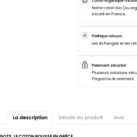
Coton organique tricoté
Notre coton bio (ou org
tricoté en France.
Politique retours
Les échanges et les ret
Paiement sécurisé
Plusieurs solutions séc
Paypal ou le virement.
La description
Détails du produit
Avis
 GOTS. LE COTON POUSSE EN GRÊCE.