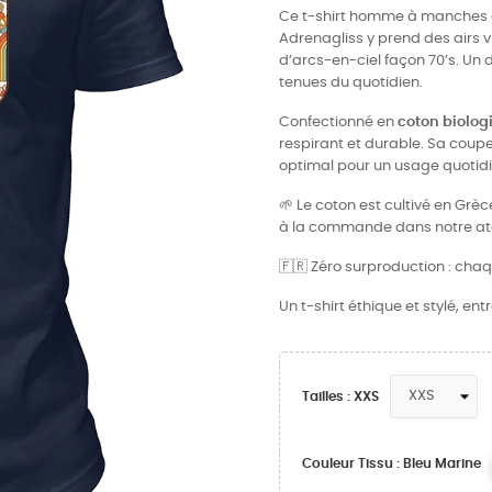
Ce t-shirt homme à manches co
Adrenagliss y prend des airs v
d’arcs-en-ciel façon 70’s. Un 
tenues du quotidien.
Confectionné en
coton biolog
respirant et durable. Sa coupe 
optimal pour un usage quotidie
🌱 Le coton est cultivé en Grè
à la commande dans notre atel
🇫🇷 Zéro surproduction : chaq
Un t-shirt éthique et stylé, en
Tailles : XXS
Couleur Tissu : Bleu Marine