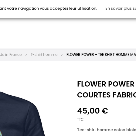
ant votre navigation vous acceptez leur utilisation.
En savoir plus s
HOMMES
FEMMES
ENFANTS
ACCESSOIRES
CAR
de in France
T-shirt homme
FLOWER POWER - TEE SHIRT HOMME MA
FLOWER POWER 
COURTES FABRI
45,00 €
TTC
Tee-shirt homme coton biol