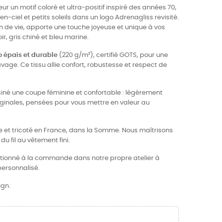
r un motif coloré et ultra-positif inspiré des années 70,
en-ciel et petits soleils dans un logo Adrenagliss revisité.
lein de vie, apporte une touche joyeuse et unique à vos
ir, gris chiné et bleu marine.
o épais et durable
(220 g/m²), certifié GOTS, pour une
vage. Ce tissu allie confort, robustesse et respect de
ssiné une coupe féminine et confortable : légèrement
ginales, pensées pour vous mettre en valeur au
ce et tricoté en France, dans la Somme. Nous maîtrisons
du fil au vêtement fini.
ctionné à la commande dans notre propre atelier à
personnalisé.
ign.