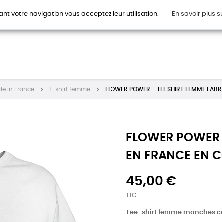
ant votre navigation vous acceptez leur utilisation.
En savoir plus s
HOMMES
FEMMES
ENFANTS
ACCESSOIRES
CAR
de in France
T-shirt femme
FLOWER POWER - TEE SHIRT FEMME FABR
FLOWER POWER -
EN FRANCE EN 
45,00 €
TTC
Tee-shirt femme manches cou