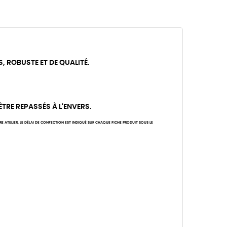
S, ROBUSTE ET DE QUALITÉ.
 ÊTRE REPASSÉS À L'ENVERS.
ATELIER. LE DÉLAI DE CONFECTION EST INDIQUÉ SUR CHAQUE FICHE PRODUIT SOUS LE