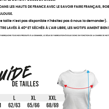
 DANS LES HAUTS DE FRANCE AVEC LE SAVOIR FAIRE FRANÇAIS, ROB
ULOUSE.
 taille n'est pas disponible n'hésitez pas à nous la demander).
RE LAVÉS À 40° ET SÉCHÉS À L'AIR LIBRE, LES MOTIFS AIMENT BIEN
FABRIQUONS TOUS NOS PRODUITS À LA DEMANDE, LE DÉLAI DE FABRICATION ÉVOLUE DONC EN FONCTION DE LA CHARGE DE NOTRE 