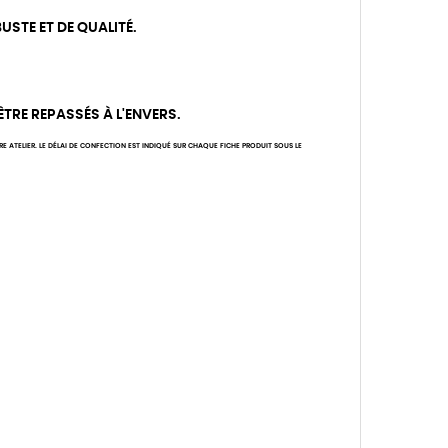
USTE ET DE QUALITÉ.
 ÊTRE REPASSÉS À L'ENVERS.
ATELIER. LE DÉLAI DE CONFECTION EST INDIQUÉ SUR CHAQUE FICHE PRODUIT SOUS LE