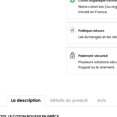
Coton organique tricoté
Notre coton bio (ou org
tricoté en France.
Politique retours
Les échanges et les ret
Paiement sécurisé
Plusieurs solutions séc
Paypal ou le virement.
La description
Détails du produit
Avis
OTS. LE COTON POUSSE EN GRÊCE.