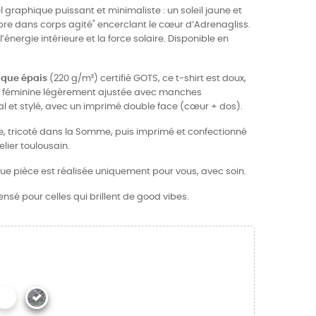
uel graphique puissant et minimaliste : un soleil jaune et
t libre dans corps agité" encerclant le cœur d’Adrenagliss.
’énergie intérieure et la force solaire. Disponible en
ique épais
(220 g/m²) certifié GOTS, ce t-shirt est doux,
pe féminine légèrement ajustée avec manches
al et stylé, avec un imprimé double face (cœur + dos).
ce, tricoté dans la Somme, puis imprimé et confectionné
ier toulousain.
ue pièce est réalisée uniquement pour vous, avec soin.
ensé pour celles qui brillent de good vibes.