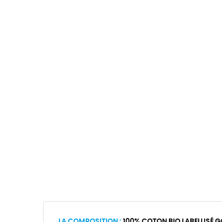
LA COMPOSITION :
100% COTON BIO LABELLISÉ G