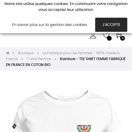
Notre site utilise quelques cookies. En continuant votre navigation
vous acceptez leur utilisation.
Basc
☰
la
navi
En savoir plus sur la gestion des cookies
J'ACCEPTE
0
Boutique
La Fabrique pour les femmes - 100% made in
France
T-shirt femme
Rainbow - TEE SHIRT FEMME FABRIQUÉ
EN FRANCE EN COTON BIO