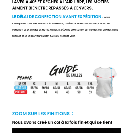
LAVÉS À 40° ET SÉCHÉS À L'AIR LIBRE, LES MOTIFS
AIMENT BIEN ÊTRE REPASSÉS À L'ENVERS.
LE DÉLAI DE CONFECTION AVANT EXPÉDITION :
NOUS
FABRIQUONS TOUS NOS PRODUITS À LA DEMANDE, LE DÉLAI DE FABRICATION ÉVOLUE DONC EN
FONCTION DE LA CHARGE DE NOTRE ATELIER. LE DÉLAI DE CONFECTION EST INDIQUÉ SUR CHAQUE FICHE
PRODUIT SOUS LE BOUTON "PANIER" DANS UN ENCADRÉ VERT.
ZOOM SUR LES FINITIONS :
Nous avons créé un col à la fois fin et qui se tient