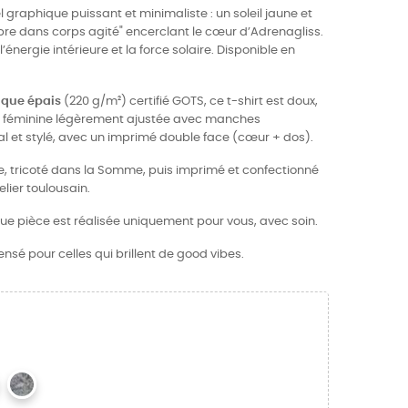
uel graphique puissant et minimaliste : un soleil jaune et
t libre dans corps agité" encerclant le cœur d’Adrenagliss.
’énergie intérieure et la force solaire. Disponible en
ique épais
(220 g/m²) certifié GOTS, ce t-shirt est doux,
pe féminine légèrement ajustée avec manches
al et stylé, avec un imprimé double face (cœur + dos).
ce, tricoté dans la Somme, puis imprimé et confectionné
ier toulousain.
ue pièce est réalisée uniquement pour vous, avec soin.
ensé pour celles qui brillent de good vibes.