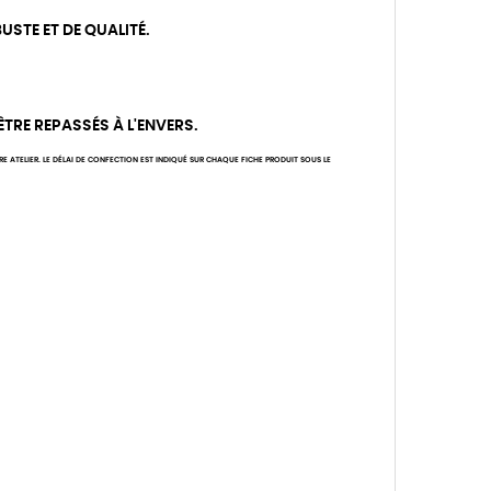
USTE ET DE QUALITÉ.
 ÊTRE REPASSÉS À L'ENVERS.
ATELIER. LE DÉLAI DE CONFECTION EST INDIQUÉ SUR CHAQUE FICHE PRODUIT SOUS LE