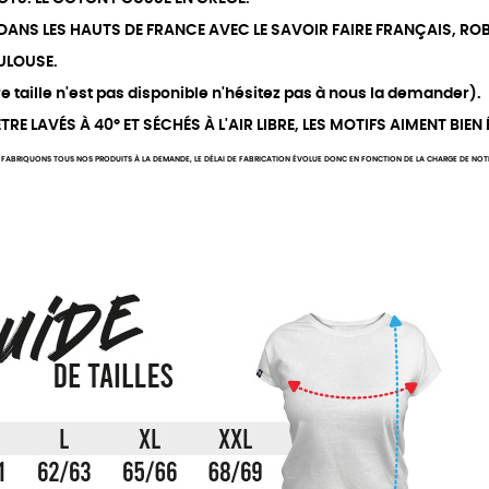
 DANS LES HAUTS DE FRANCE AVEC LE SAVOIR FAIRE FRANÇAIS, ROB
ULOUSE.
 taille n'est pas disponible n'hésitez pas à nous la demander).
RE LAVÉS À 40° ET SÉCHÉS À L'AIR LIBRE, LES MOTIFS AIMENT BIEN
FABRIQUONS TOUS NOS PRODUITS À LA DEMANDE, LE DÉLAI DE FABRICATION ÉVOLUE DONC EN FONCTION DE LA CHARGE DE NOTRE 