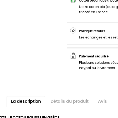
Coton organique tricoté
Notre coton bio (ou org
tricoté en France.
Politique retours
Les échanges et les ret
Paiement sécurisé
Plusieurs solutions séc
Paypal ou le virement.
La description
Détails du produit
Avis
OTS. LE COTON POUSSE EN GRÊCE.