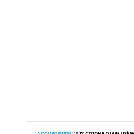
LA COMPOSITION :
100% COTON BIO LABELLISÉ G