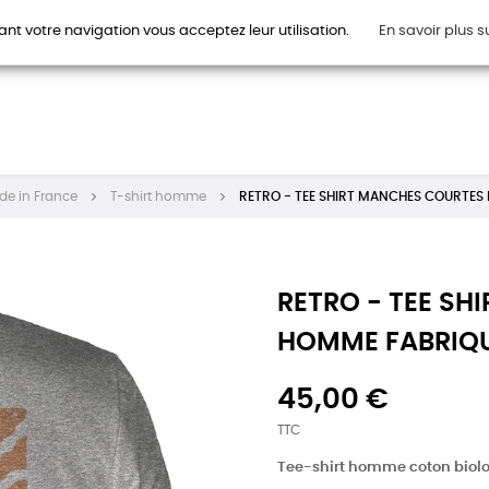
ant votre navigation vous acceptez leur utilisation.
En savoir plus s
HOMMES
FEMMES
ENFANTS
ACCESSOIRES
CAR
de in France
T-shirt homme
RETRO - TEE SHIRT MANCHES COURTES
RETRO - TEE S
HOMME FABRIQU
45,00 €
TTC
Tee-shirt homme coton biol