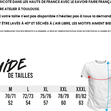
 TRICOTÉ DANS LES HAUTS DE FRANCE AVEC LE SAVOIR FAIRE FRANÇA
RE ATELIER À TOULOUSE.
votre taille n'est pas disponible n'hésitez pas à nous la demand
TRE LAVÉS À 40° ET SÉCHÉS À L'AIR LIBRE, LES MOTIFS AIMENT BIE
US FABRIQUONS TOUS NOS PRODUITS À LA DEMANDE, LE DÉLAI DE FABRICATION ÉVOLUE DONC EN FONCTION DE LA CHARGE DE NO