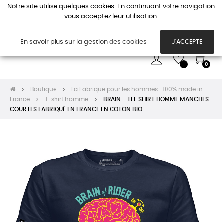
Notre site utilise quelques cookies. En continuant votre navigation
vous acceptez leur utilisation.
Basc
☰
la
navi
En savoir plus sur la gestion des cookies
J'ACCEPTE
0
Boutique
La Fabrique pour les hommes -100% made in
France
T-shirt homme
BRAIN - TEE SHIRT HOMME MANCHES
COURTES FABRIQUÉ EN FRANCE EN COTON BIO