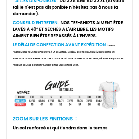
TAILLES DISPONIBLES :
DU XXS ANS AU XXXL (Si votre
taille n'est pas disponible n'hésitez pas à nous la
demander).
CONSEIL D'ENTRETIEN :
NOS TEE-SHIRTS AIMENT ÊTRE
LAVÉS À 40° ET SÉCHÉS À L'AIR LIBRE, LES MOTIFS
AIMENT BIEN ÊTRE REPASSÉS À L'ENVERS.
LE DÉLAI DE CONFECTION AVANT EXPÉDITION :
NOUS
FABRIQUONS TOUS NOS PRODUITS À LA DEMANDE, LE DÉLAI DE FABRICATION ÉVOLUE DONC EN
FONCTION DE LA CHARGE DE NOTRE ATELIER. LE DÉLAI DE CONFECTION EST INDIQUÉ SUR CHAQUE FICHE
PRODUIT SOUS LE BOUTON "PANIER" DANS UN ENCADRÉ VERT.
ZOOM SUR LES FINITIONS :
Un col renforcé et qui tiendra dans le temps