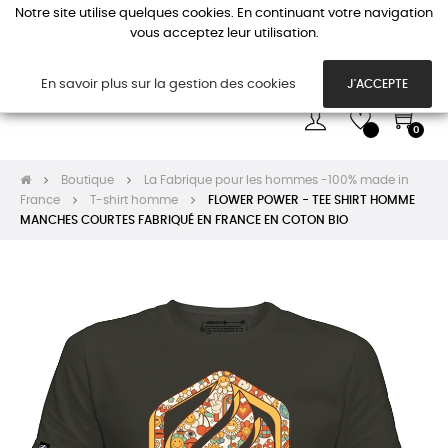
Notre site utilise quelques cookies. En continuant votre navigation
vous acceptez leur utilisation.
Basc
☰
la
navi
En savoir plus sur la gestion des cookies
J'ACCEPTE
0
Boutique
La Fabrique pour les hommes -100% made in
France
T-shirt homme
FLOWER POWER - TEE SHIRT HOMME
MANCHES COURTES FABRIQUÉ EN FRANCE EN COTON BIO