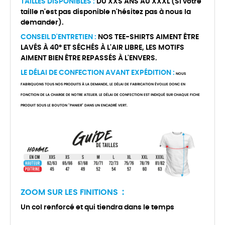
TAILLES DISPONIBLES :
DU XXS ANS AU XXXL (Si votre
taille n'est pas disponible n'hésitez pas à nous la
demander).
CONSEIL D'ENTRETIEN :
NOS TEE-SHIRTS AIMENT ÊTRE
LAVÉS À 40° ET SÉCHÉS À L'AIR LIBRE, LES MOTIFS
AIMENT BIEN ÊTRE REPASSÉS À L'ENVERS.
LE DÉLAI DE CONFECTION AVANT EXPÉDITION :
NOUS
FABRIQUONS TOUS NOS PRODUITS À LA DEMANDE, LE DÉLAI DE FABRICATION ÉVOLUE DONC EN
FONCTION DE LA CHARGE DE NOTRE ATELIER. LE DÉLAI DE CONFECTION EST INDIQUÉ SUR CHAQUE FICHE
PRODUIT SOUS LE BOUTON "PANIER" DANS UN ENCADRÉ VERT.
ZOOM SUR LES FINITIONS :
Un col renforcé et qui tiendra dans le temps