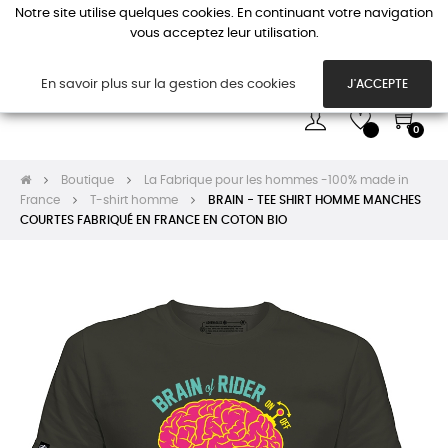
Notre site utilise quelques cookies. En continuant votre navigation
vous acceptez leur utilisation.
Basc
☰
la
navi
En savoir plus sur la gestion des cookies
J'ACCEPTE
0
Boutique
La Fabrique pour les hommes -100% made in
France
T-shirt homme
BRAIN - TEE SHIRT HOMME MANCHES
COURTES FABRIQUÉ EN FRANCE EN COTON BIO