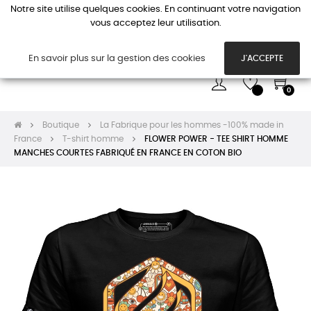
Notre site utilise quelques cookies. En continuant votre navigation
vous acceptez leur utilisation.
Basc
☰
la
navi
En savoir plus sur la gestion des cookies
J'ACCEPTE
0
Boutique
La Fabrique pour les hommes -100% made in
France
T-shirt homme
FLOWER POWER - TEE SHIRT HOMME
MANCHES COURTES FABRIQUÉ EN FRANCE EN COTON BIO