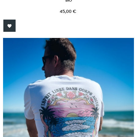
BIO
Prix
45,00 €
