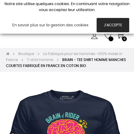
Notre site utilise quelques cookies. En continuant votre navigation
vous acceptez leur utilisation.
Basc
☰
la
navi
En savoir plus sur la gestion des cookies
J'ACCEPTE
0
Boutique
La Fabrique pour les hommes -100% made in
France
T-shirt homme
BRAIN - TEE SHIRT HOMME MANCHES
COURTES FABRIQUÉ EN FRANCE EN COTON BIO