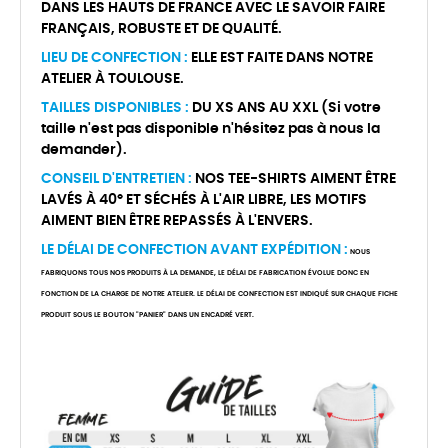
DANS LES HAUTS DE FRANCE AVEC LE SAVOIR FAIRE
FRANÇAIS, ROBUSTE ET DE QUALITÉ.
LIEU DE CONFECTION :
ELLE EST FAITE DANS NOTRE
ATELIER À TOULOUSE.
TAILLES DISPONIBLES :
DU XS ANS AU XXL (Si votre
taille n'est pas disponible n'hésitez pas à nous la
demander).
CONSEIL D'ENTRETIEN :
NOS TEE-SHIRTS AIMENT ÊTRE
LAVÉS À 40° ET SÉCHÉS À L'AIR LIBRE, LES MOTIFS
AIMENT BIEN ÊTRE REPASSÉS À L'ENVERS.
LE DÉLAI DE CONFECTION AVANT EXPÉDITION :
NOUS
FABRIQUONS TOUS NOS PRODUITS À LA DEMANDE, LE DÉLAI DE FABRICATION ÉVOLUE DONC EN
FONCTION DE LA CHARGE DE NOTRE ATELIER. LE DÉLAI DE CONFECTION EST INDIQUÉ SUR CHAQUE FICHE
PRODUIT SOUS LE BOUTON "PANIER" DANS UN ENCADRÉ VERT.