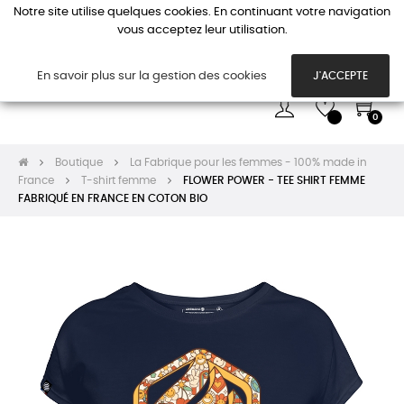
Notre site utilise quelques cookies. En continuant votre navigation
vous acceptez leur utilisation.
Basc
☰
la
navi
En savoir plus sur la gestion des cookies
J'ACCEPTE
0
Boutique
La Fabrique pour les femmes - 100% made in
France
T-shirt femme
FLOWER POWER - TEE SHIRT FEMME
FABRIQUÉ EN FRANCE EN COTON BIO